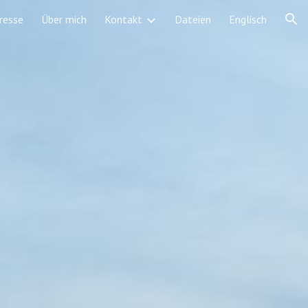
resse
Über mich
Kontakt
Dateien
Englisch
ion